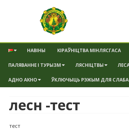
Івацэвіцкі лясгас
Государственное Лесохозяйственное Учреждение "Ивацев
НАВІНЫ
КІРАЎНІЦТВА МІНЛЯСГАСА
ПАЛЯВАННЕ І ТУРЫЗМ
ЛЯСНІЦТВЫ
ЛЕС
АДНО АКНО
ЎКЛЮЧЫЦЬ РЭЖЫМ ДЛЯ СЛАБ
ЛЕСАПАЛЯЎНІЧАЯ
БАРЭЦКАЕ ЛЯСНІЦТВА
ГАСПАДАРКА
БРОННА-ГОРСКАЕ
АДМІНІСТРАЦЫЙНЫЯ
лесн -тест
АРЭНДА ПАЛЯЎНІЧАЙ
ЛЯСНІЦТВА
ПРАЦЭДУРЫ
ЗБРОІ
ГУТА-МІХАЛІНСКАЕ
НАРМАТЫЎНА-ПРАВАВЫЯ
ПРЭЙСКУРАНТ
ЛЯСНІЦТВА
АКТЫ
тест
ПАЛЯЎНІЧАЙ ГАСПАДАРКІ