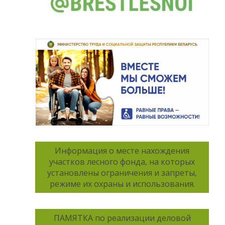
Информация о месте нахождения
участков лесного фонда, на которых
установлены ограничения и запреты,
режиме их охраны и использования.
ПАМЯТКА по реализации деловой