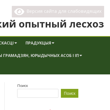
Версия сайта для слабовидящих
ий опытный лесхоз
СКАСЦІ
ПРАДУКЦЫЯ
Ы ГРАМАДЗЯН, ЮРЫДЫЧНЫХ АСОБ І ІП
НАЙ І
КАТАЛОГ ВЫПУСКАЕМОЙ
ЬТУРНАЙ
ПРОДУКЦИИ
ННЫЯ ЗВАРОТЫ
ПРАДУКЦЫЯ
 ПРЫЁМ
ПАРАДКУ
ПАСЛУГІ
Поиск
ЗВАРОТАЎ
АГА
Поиск
ЯН
СНОГА
НЕЙ,
ТЭЛЕФОННАЯ