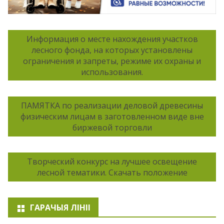
Информация о месте нахождения участков
лесного фонда, на которых установлены
ограничения и запреты, режиме их охраны и
использования.
ПАМЯТКА по реализации деловой древесины
физическим лицам в заготовленном виде вне
биржевой торговли
Творческий конкурс на лучшее освещение
лесной тематики. Скачать положение
ГАРАЧЫЯ ЛІНІІ