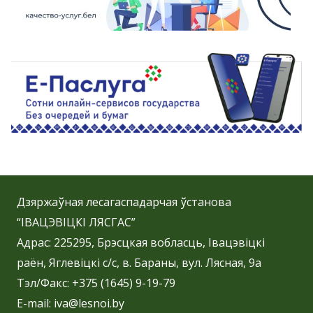
Дзяржаўная лесагаспадарчая ўстанова
“ІВАЦЭВІЦКІ ЛЯСГАС”
Адрас: 225295, Брэсцкая вобласць, Івацэвіцкі
раён, Яглевіцкі с/с, в. Бараны, вул. Лясная, 9а
Тэл/Факс: +375 (1645) 9-19-79
E-mail: iva@lesnoi.by