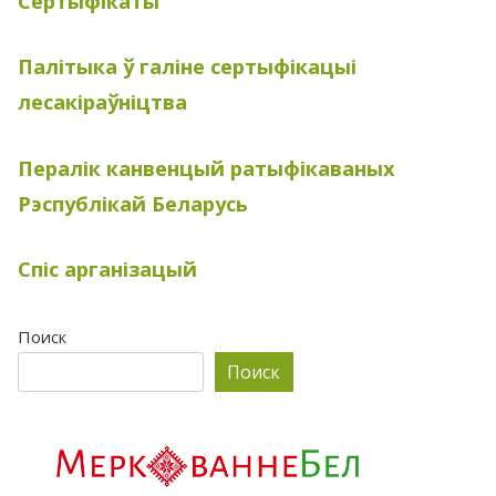
Сертыфікаты
Палітыка ў галіне сертыфікацыі
лесакіраўніцтва
Пералік канвенцый ратыфікаваных
Рэспублікай Беларусь
Спіс арганізацый
Поиск
Поиск