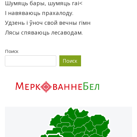
Шумяць бары, шумяць гai<
I навяваюць прахалоду.
Удзень i ўноч свой вечны гімн
Лясы спяваюць лесаводам.
Поиск
Поиск