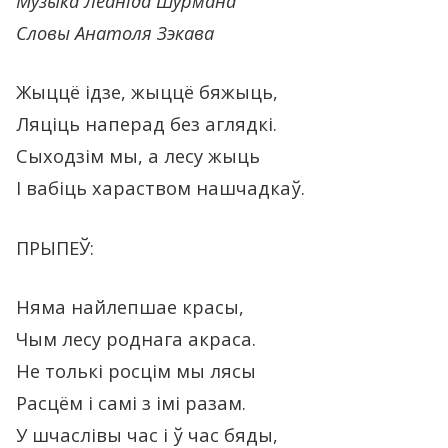
Музыка Леанiда Шурмана
Словы Анатоля Зэкава
Жыццё iдзе, жыццё бяжыць,
Ляцiць наперад без аглядкi.
Сыходзім мы, а лесу жыць
I вабіць хараством нашчадкаў.
ПРЫПЕЎ:
Няма найлепшае красы,
Чым лесу роднага акраса.
Не толькі росцім мы лясы
Расцём і caмi з iмi разам.
У шчаслівы час i ў час бяды,