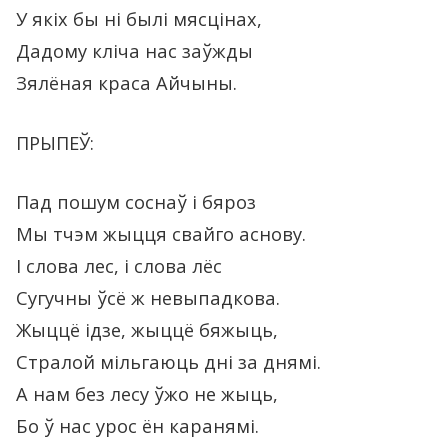
У якix бы нi былі мясцінах,
Дадому кліча нас заўжды
Зялёная краса Айчыны.
ПРЫПЕЎ:
Пад пошум соснаў i бяроз
Мы тчэм жыцця свайго аснову.
I слова лес, i слова лёс
Сугучны ўсё ж невыпадкова.
Жыццё iдзе, жыццё бяжыць,
Стралой мільгаюць дні за днямі.
А нам без лесу ўжо не жыць,
Бо ў нас урос ён каранямі.