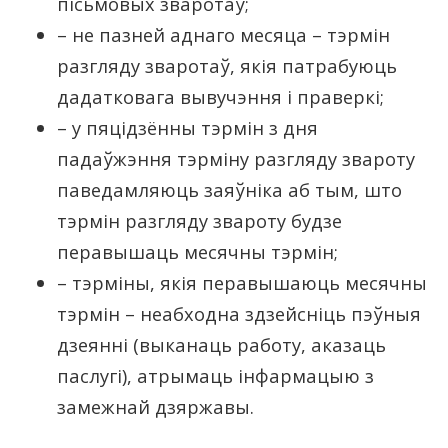
пісьмовых зваротаў;
– не пазней аднаго месяца – тэрмін
разгляду зваротаў, якія патрабуюць
дадатковага вывучэння і праверкі;
– у пяцідзённы тэрмін з дня
падаўжэння тэрміну разгляду звароту
паведамляюць заяўніка аб тым, што
тэрмін разгляду звароту будзе
перавышаць месячны тэрмін;
– тэрміны, якія перавышаюць месячны
тэрмін – неабходна здзейсніць пэўныя
дзеянні (выканаць работу, аказаць
паслугі), атрымаць інфармацыю з
замежнай дзяржавы.