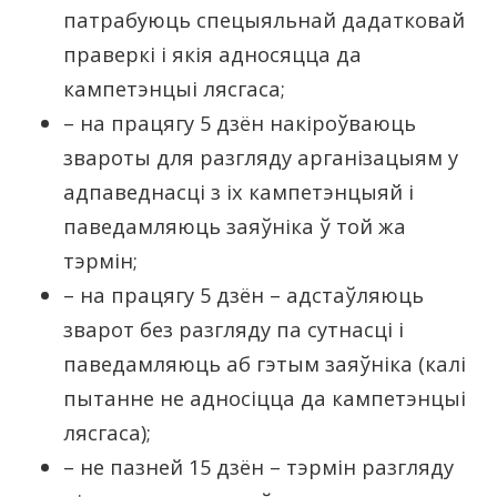
патрабуюць спецыяльнай дадатковай
праверкі і якія адносяцца да
кампетэнцыі лясгаса;
– на працягу 5 дзён накіроўваюць
звароты для разгляду арганізацыям у
адпаведнасці з іх кампетэнцыяй і
паведамляюць заяўніка ў той жа
тэрмін;
– на працягу 5 дзён – адстаўляюць
зварот без разгляду па сутнасці і
паведамляюць аб гэтым заяўніка (калі
пытанне не адносіцца да кампетэнцыі
лясгаса);
– не пазней 15 дзён – тэрмін разгляду