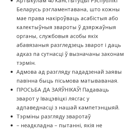
Артыкулам 40 Канстытуцыі Рэспублікі
Беларусь рэгламентавана, што кожны
мае права накіроўваць асабістыя або
калектыўныя звароты ў дзяржаўныя
органы, службовыя асобы якіх
абавязаныя разгледзець зварот і даць
адказ па сутнасці ў вызначаны законам
тэрмін.
Адмова ад разгляду пададзенай заявы
павінна быць пісьмова матываваная.
ПРОСЬБА ДА ЗАЯЎНІКАЎ! Падаваць
зварот у Івацэвіцкі лясгас у
адпаведнасці з нашай кампетэнцыяй.
Тэрміны разгляду зваротаў
– неадкладна – пытанні, якія не