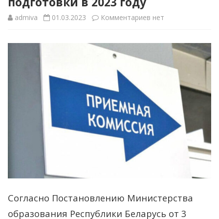
подготовки в 2023 году
к
admiva
01.03.2023
Комментариев
нет
записи
Изменены
сроки
поступления
на
бюджет
на
условиях
целевой
подготовки
Согласно Постановлению Министерства
в
образования Республики Беларусь от 3