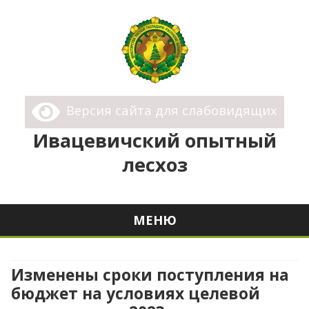
Ивацевичский опытный лесхоз
Государственное Опытное Лесохозяйственное
Версия сайта для слабовидящих
Учреждение "Ивацевичский опытный лесхоз"
Ивацевичский опытный
лесхоз
МЕНЮ
Перейти
к
содержимому
Изменены сроки поступления на
бюджет на условиях целевой