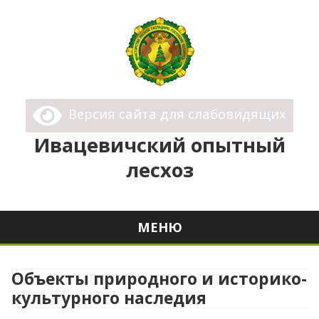
Ивацевичский опытный лесхоз
Государственное Опытное Лесохозяйственное
Версия сайта для слабовидящих
Учреждение "Ивацевичский опытный лесхоз"
Ивацевичский опытный
лесхоз
МЕНЮ
Перейти
к
Объекты природного и историко-
содержимому
культурного наследия