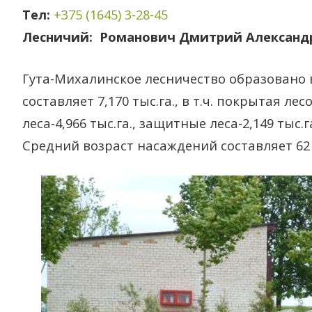
ПРОИЗВОДСТВЕННЫМИ
ЖИТЛИНСКОЕ
Тел:
+375 (1645) 3-28-45
ПРОЦЕССАМИ
ЛЕСНИЧЕСТВО
Лесничий:
Романович Дмитрий Александ
ЛЕСООХОТНИЧЬЕ
ИВАЦЕВИЧСКОЕ
Гута-Михалинское лесничество образовано в
ХОЗЯЙСТВО
ЛЕСНИЧЕСТВО
составляет 7,170 тыс.га., в т.ч. покрытая ле
УСЛУГИ ОХОТНИЧЬЕГО
КАБАКОВСКОЕ
леса-4,966 тыс.га., защитные леса-2,149 тыс.
ХОЗЯЙСТВА
ЛЕСНИЧЕСТВО
Средний возраст насаждений составляет 62 
КОЗИКСКОЕ
ЛЕСНИЧЕСТВО
КОССОВСКОЕ
ЛЕСНИЧЕСТВО
ОРЛЯНСКОЕ
ЛЕСНИЧЕСТВО