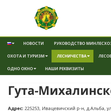
Ивацевичский опытный лесхоз
Государственное Опытное Лесохозяйственное Учреждени
НОВОСТИ
РУКОВОДСТВО МИНЛЕСХО
ОХОТА И ТУРИЗМ
ЛЕСНИЧЕСТВА
ЛЕСО
ОДНО ОКНО
НАШИ РЕКВИЗИТЫ
ТУРИСТИЧЕСКИЙ
БОРЕЦКОЕ ЛЕСНИЧЕСТВО
МАРШРУТ И
БРОННО-ГОРСКОЕ
АДМИНИСТРАТИВНЫЕ
ЭКСКУРСИОННАЯ
Гута-Михалинск
ЛЕСНИЧЕСТВО
ПРОЦЕДУРЫ
ПРОГРАММА,
ПРЕДУСМАТРИВАЮЩАЯ
ГУТА-МИХАЛИНСКОЕ
НОРМАТИВНО-
ПОСЕЩЕНИЕ ЛЕСХОЗОВ И
ЛЕСНИЧЕСТВО
ПРАВОВЫЕ АКТЫ
Адрес:
225253, Ивацевичский р-н, д.Альба, ул
ОЗНАКОМЛЕНИЕ С