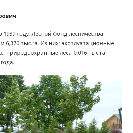
ОСОБО 
ЭЛЕК
СИМВОЛЫ
ПРИРОД
ОБРА
рович
ТЕРРИТ
НОМЕРА ТЕЛЕФОНОВ
ЛИЧН
КОРОЕД
 1939 году. Лесной фонд лесничества
НОРМ
сом 6,376 тыс.га. Из них: эксплуатационные
КРАСНО
ДОКУ
га., природоохранные леса-0,016 тыс.га.
ОТЧЁТЫ
ВЫШЕ
года.
ОБЩЕСТ
ОРГА
ПРЯМ
ЛИНИ