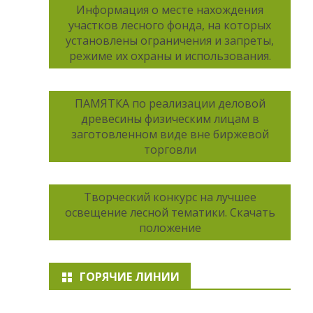
Информация о месте нахождения
участков лесного фонда, на которых
установлены ограничения и запреты,
режиме их охраны и использования.
ПАМЯТКА по реализации деловой
древесины физическим лицам в
заготовленном виде вне биржевой
торговли
Творческий конкурс на лучшее
освещение лесной тематики. Скачать
положение
ГОРЯЧИЕ ЛИНИИ