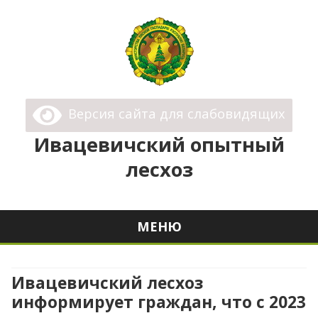
Ивацевичский опытный лесхоз
Государственное Опытное Лесохозяйственное
Версия сайта для слабовидящих
Учреждение "Ивацевичский опытный лесхоз"
Ивацевичский опытный
лесхоз
МЕНЮ
Перейти
к
содержимому
Ивацевичский лесхоз
информирует граждан, что с 2023