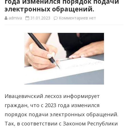
года изменился порядок подачи
электронных обращений.
к
admiva
31.01.2023
Комментариев
нет
записи
Ивацевичский
лесхоз
информирует
граждан,
что
с
Ивацевичский лесхоз информирует
2023
граждан, что с 2023 года изменился
года
порядок подачи электронных обращений.
изменился
Так, в соответствии с Законом Республики
порядок