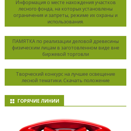
Информация о месте нахождения участков
лесного фонда, на которых установлены
ограничения и запреты, режиме их охраны и
использования.
ПАМЯТКА по реализации деловой древесины
физическим лицам в заготовленном виде вне
биржевой торговли
Творческий конкурс на лучшее освещение
лесной тематики. Скачать положение
ГОРЯЧИЕ ЛИНИИ