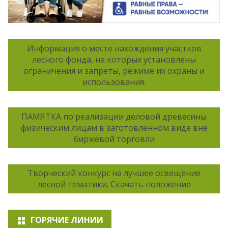
Информация о месте нахождения участков
лесного фонда, на которых установлены
ограничения и запреты, режиме их охраны и
использования.
ПАМЯТКА по реализации деловой древесины
физическим лицам в заготовленном виде вне
биржевой торговли
Творческий конкурс на лучшее освещение
лесной тематики. Скачать положение
ГОРЯЧИЕ ЛИНИИ