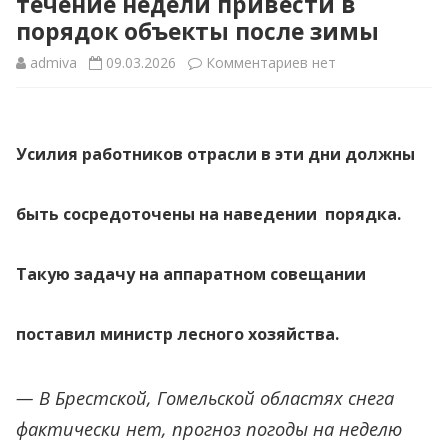
течение недели привести в
порядок объекты после зимы
к
admiva
09.03.2026
Комментариев
нет
записи
Цель
Усилия работников отрасли в эти дни должны
—
генеральная
быть сосредоточены на наведении порядка.
уборка!
В
Такую задачу на аппаратном совещании
Минлесхозе
поставил министр лесного хозяйства.
поставили
задачу
— В Брестской, Гомельской областях снега
в
фактически нет, прогноз погоды на неделю
течение