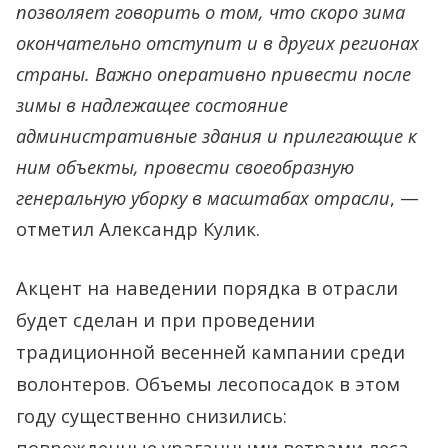
позволяет говорить о том, что скоро зима
недели
окончательно отступит и в других регионах
привести
страны. Важно оперативно привести после
зимы в надлежащее состояние
в
административные здания и прилегающие к
порядок
ним объекты, провести своеобразную
объекты
генеральную уборку в масштабах отрасли
, —
после
отметил Александр Кулик.
зимы
Акцент на наведении порядка в отрасли
будет сделан и при проведении
традиционной весенней кампании среди
волонтеров. Объемы лесопосадок в этом
году существенно снизились:
поврежденные ураганными ветрами леса