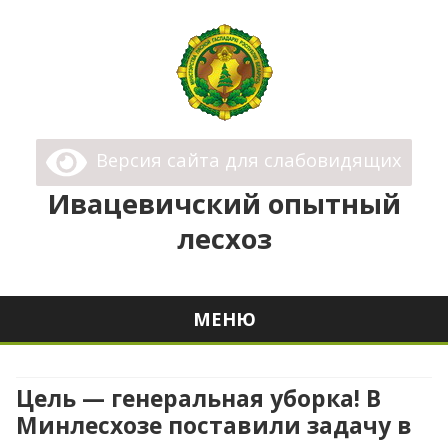
Ивацевичский опытный лесхоз
Государственное Опытное Лесохозяйственное
Версия сайта для слабовидящих
Учреждение "Ивацевичский опытный лесхоз"
Ивацевичский опытный
лесхоз
МЕНЮ
Перейти
к
содержимому
Цель — генеральная уборка! В
Минлесхозе поставили задачу в