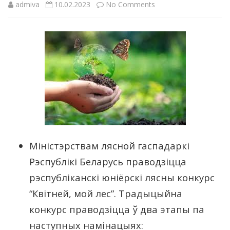
on
admiva
10.02.2023
No Comments
Рэспубліканскі
юніёрскі
лясны
конкурс
“Квітней,
мой
лес”.
Міністэрствам лясной гаспадаркі
Рэспублікі Беларусь праводзіцца
рэспубліканскі юніёрскі лясны конкурс
“Квітней, мой лес”. Традыцыйна
конкурс праводзіцца ў два этапы па
наступных намінацыях: