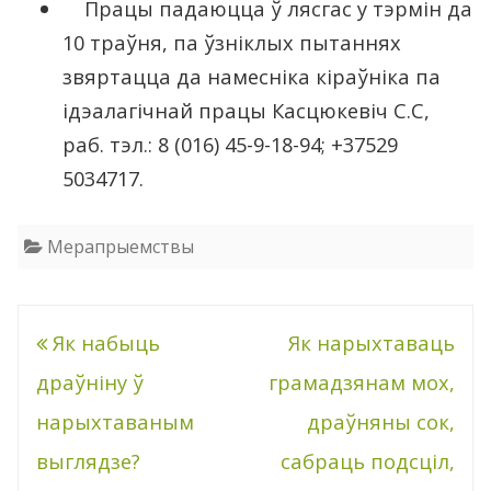
Працы падаюцца ў лясгас у тэрмін да
10 траўня, па ўзніклых пытаннях
звяртацца да намесніка кіраўніка па
ідэалагічнай працы Касцюкевіч С.С,
раб. тэл.: 8 (016) 45-9-18-94; +37529
5034717.
Мерапрыемствы
Post
Як набыць
Як нарыхтаваць
navigation
драўніну ў
грамадзянам мох,
нарыхтаваным
драўняны сок,
выглядзе?
сабраць подсціл,