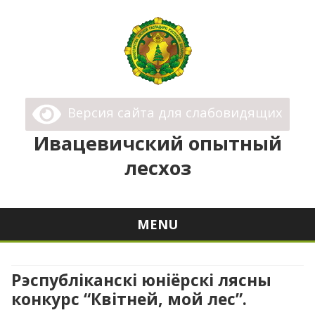
Івацэвіцкі лясгас
Государственное Лесохозяйственное Учреждение
Версия сайта для слабовидящих
"Ивацевичский лесхоз"
Ивацевичский опытный
лесхоз
MENU
Skip
to
content
Рэспубліканскі юніёрскі лясны
конкурс “Квітней, мой лес”.