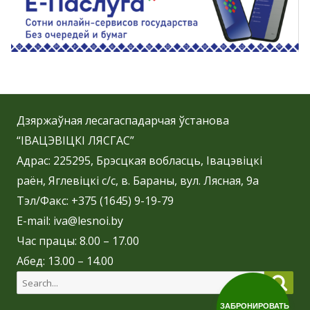
Дзяржаўная лесагаспадарчая ўстанова
“ІВАЦЭВІЦКІ ЛЯСГАС”
Адрас: 225295, Брэсцкая вобласць, Івацэвіцкі
раён, Яглевіцкі с/с, в. Бараны, вул. Лясная, 9а
Тэл/Факс: +375 (1645) 9-19-79
E-mail: iva@lesnoi.by
Час працы: 8.00 – 17.00
Абед: 13.00 – 14.00
Search
Sear
for:
ЗАБРОНИРОВАТЬ