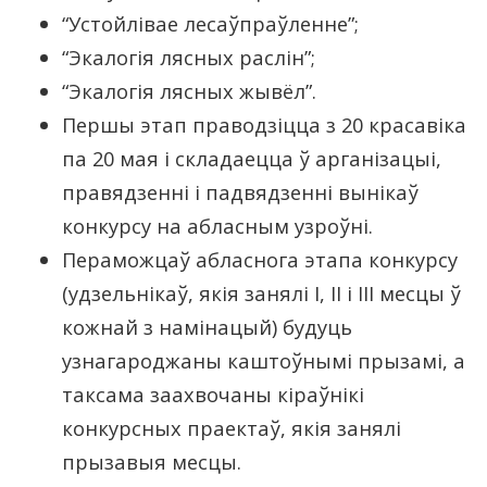
“Устойлівае лесаўпраўленне”;
“Экалогія лясных раслін”;
“Экалогія лясных жывёл”.
Першы этап праводзіцца з 20 красавіка
па 20 мая і складаецца ў арганізацыі,
правядзенні і падвядзенні вынікаў
конкурсу на абласным узроўні.
Пераможцаў абласнога этапа конкурсу
(удзельнікаў, якія занялі І, ІІ і ІІІ месцы ў
кожнай з намінацый) будуць
узнагароджаны каштоўнымі прызамі, а
таксама заахвочаны кіраўнікі
конкурсных праектаў, якія занялі
прызавыя месцы.