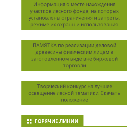
Информация о месте нахождения
участков лесного фонда, на которых
установлены ограничения и запреты,
режиме их охраны и использования.
ПАМЯТКА по реализации деловой
древесины физическим лицам в
заготовленном виде вне биржевой
торговли
Творческий конкурс на лучшее
освещение лесной тематики. Скачать
положение
ГОРЯЧИЕ ЛИНИИ