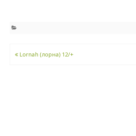
Навигация
Lornah (лорна) 12/+
по
записям