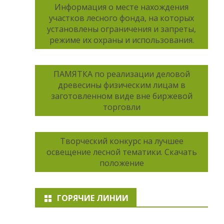
Информация о месте нахождения
участков лесного фонда, на которых
установлены ограничения и запреты,
режиме их охраны и использования.
ПАМЯТКА по реализации деловой
древесины физическим лицам в
заготовленном виде вне биржевой
торговли
Творческий конкурс на лучшее
освещение лесной тематики. Скачать
положение
ГОРЯЧИЕ ЛИНИИ