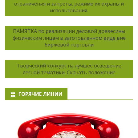
ограничения и запреты, режиме их охраны и
использования.
ПАМЯТКА по реализации деловой древесины
физическим лицам в заготовленном виде вне
биржевой торговли
Творческий конкурс на лучшее освещение
лесной тематики. Скачать положение
ГОРЯЧИЕ ЛИНИИ