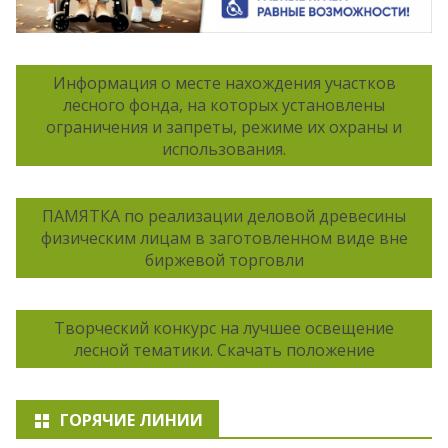
Информация о месте нахождения участков
лесного фонда, на которых установлены
ограничения и запреты, режиме их охраны и
использования.
ПАМЯТКА по реализации деловой древесины
физическим лицам в заготовленном виде вне
биржевой торговли
Творческий конкурс на лучшее освещение
лесной тематики. Скачать положение
ГОРЯЧИЕ ЛИНИИ