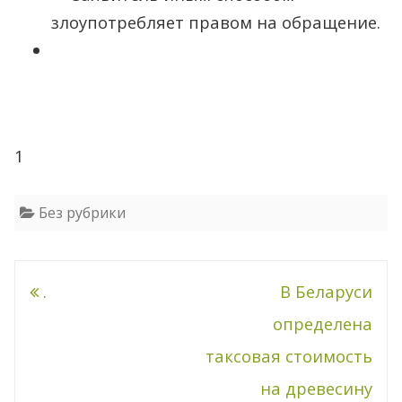
злоупотребляет правом на обращение.
1
Без рубрики
Навигация
.
В Беларуси
по
определена
записям
таксовая стоимость
на древесину