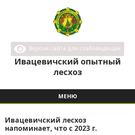
Ивацевичский опытный лесхоз
Государственное Опытное Лесохозяйственное
Версия сайта для слабовидящих
Учреждение "Ивацевичский опытный лесхоз"
Ивацевичский опытный
лесхоз
МЕНЮ
Перейти
к
содержимому
Ивацевичский лесхоз
напоминает, что с 2023 г.