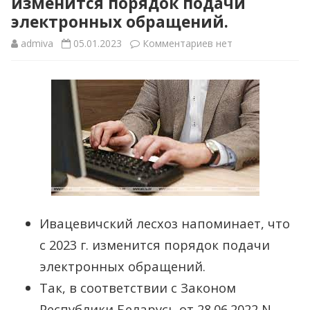
изменится порядок подачи
электронных обращений.
к
admiva
05.01.2023
Комментариев
нет
записи
Ивацевичский
лесхоз
напоминает,
что
с
2023
Ивацевичский лесхоз напоминает, что
г.
с 2023 г. изменится порядок подачи
изменится
электронных обращений.
порядок
Так, в соответствии с Законом
Республики Беларусь от 28.06.2022 N
подачи